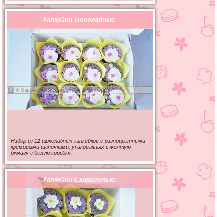
Капкейки шоколадные.
Набор из 12 шоколадных капкейков с разноцветными
кремовыми шапочками, упакованных в желтую
бумагу и белую коробку.
Капкейки с карамелью.