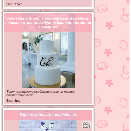
Вес: 7.5кг.
Свадебный торт с монограммой цветами
невеста и жених будут украшать торт по
сценарию.
Торт украшают новобрачные это их первое
совместное дело.
Вес: 8кг.
Торт с котиками свадебный.