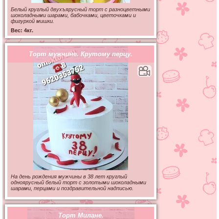
Белый круглый двухъярусный торт с разноцветными
шоколадными шарами, бабочками, цветочками и
фигуркой мишки.
Вес: 4кг.
Торт мужчине. Крутому перцу.
На день рождения мужчины в 38 лет круглый
одноярусный белый торт с золотыми шоколадными
шарами, перцами и поздравительной надписью.
Торт Милане.