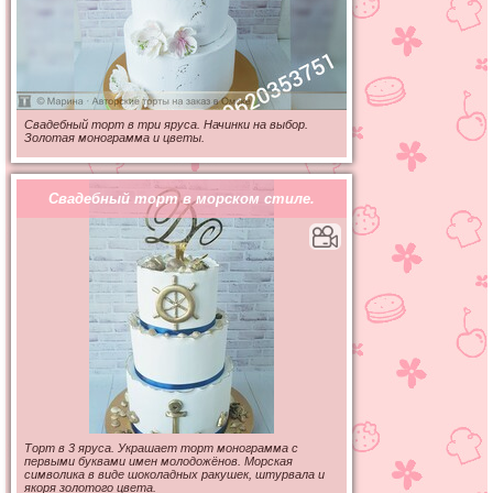
Свадебный торт в три яруса. Начинки на выбор.
Золотая монограмма и цветы.
Свадебный торт в морском стиле.
Торт в 3 яруса. Украшает торт монограмма с
первыми буквами имен молодожёнов. Морская
символика в виде шоколадных ракушек, штурвала и
якоря золотого цвета.