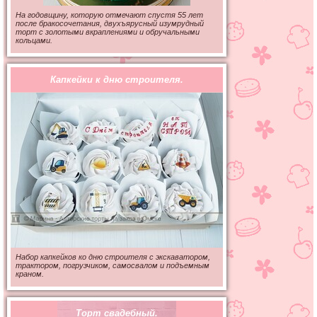
На годовщину, которую отмечают спустя 55 лет
после бракосочетания, двухъярусный изумрудный
торт с золотыми вкраплениями и обручальными
кольцами.
Капкейки к дню строителя.
Набор капкейков ко дню строителя с экскаватором,
трактором, погрузчиком, самосвалом и подъемным
краном.
Торт свадебный.