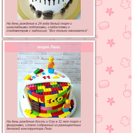
На день рождения в 24 года белый торт с
шоколадными подтеками, сладостями и
спидометром с надписью: "Все только начинается".
торт Лего.
На день рождения Кости и Оли в 11 лет торт с
фигурками, словно собранный из разноцветных
деталей конструктора Лего.