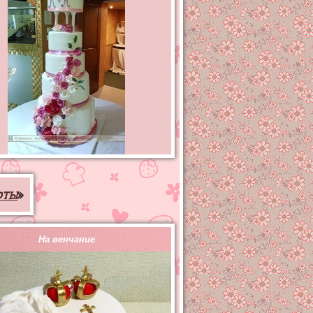
рты
»
На венчание