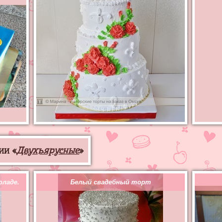
ии «
Двухъярусные
»
оладе.
Белый свадебный торт