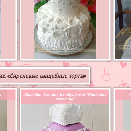
ии «
Сиреневые свадебные торты
»
и
Свадебный торт с подушками "Приданое
невесты"