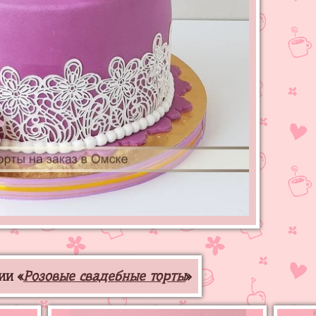
ии «
Розовые свадебные торты
»