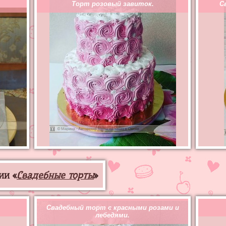
Торт розовый завиток.
С
ии «
Свадебные торты
»
Свадебный торт с красными розами и
лебедями.