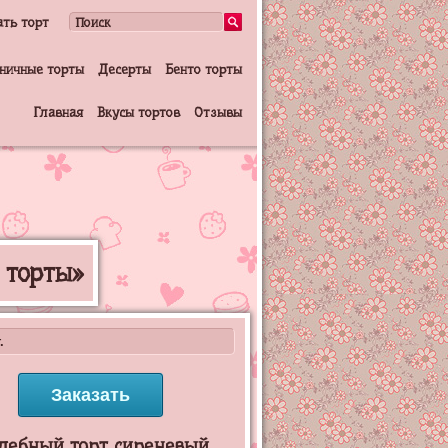
ать торт
ничные торты
Десерты
Бенто торты
Главная
Вкусы тортов
Отзывы
 торты»
.
Заказать
дебный торт сиреневый.