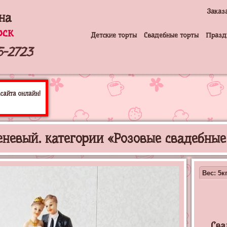
Заказ
на
рск
Детские торты
Свадебные торты
Празд
5-2723
сайта онлайн!
еневый. категории «Розовые свадебные
Вес: 5кг
Сва