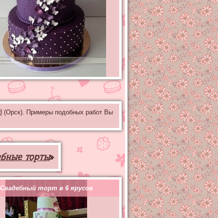
3
(Орск). Примеры подобных работ Вы
ебные торты
»
Свадебный торт в 6 ярусов