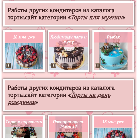
Работы других кондитеров из каталога
торты.сайт категории «
Торты для мужчин
»
18 мне уже
Любимому папе и
Рыбак
мужу
Работы других кондитеров из каталога
торты.сайт категории «
Торты на день
рождения
»
Торт с пиратами
Паспорт врет.
18 мне уже
Маме 18