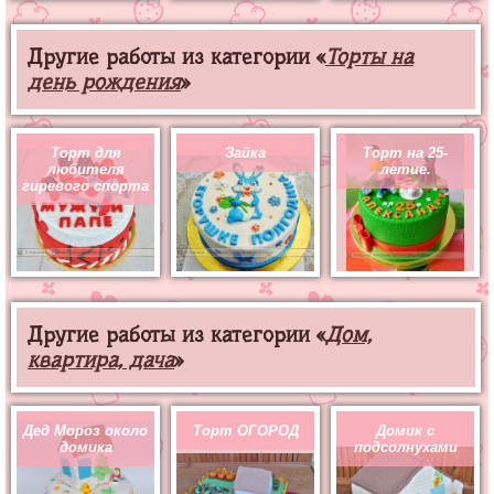
Другие работы из категории «
Торты на
день рождения
»
Торт для
Зайка
Торт на 25-
любителя
летие.
гиревого спорта
Другие работы из категории «
Дом,
квартира, дача
»
Дед Мороз около
Торт ОГОРОД
Домик с
домика
подсолнухами