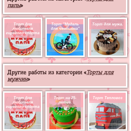
папы
»
Торт для
Торт "Медаль
Торт для мужа.
любителя
для чемпиона"
гиревого спорта
Другие работы из категории «
Торты для
мужчин
»
Торт для
Торт на 25-
Торт Тепловоз
любителя
летие.
гиревого спорта