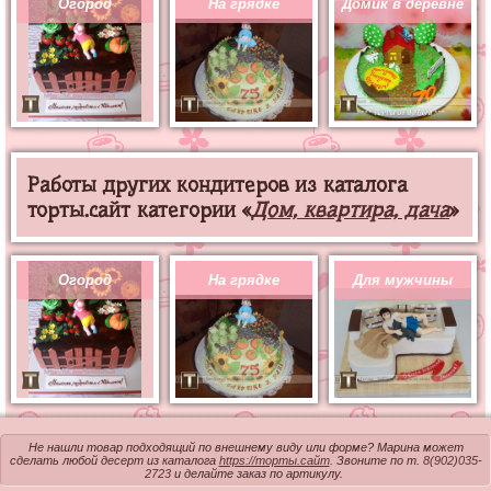
Огород
На грядке
Домик в деревне
Работы других кондитеров из каталога
торты.сайт категории «
Дом, квартира, дача
»
Огород
На грядке
Для мужчины
Не нашли товар подходящий по внешнему виду или форме? Марина может
сделать любой десерт из каталога
https://торты.сайт
. Звоните по т.
8(902)035-
2723
и делайте заказ по артикулу.