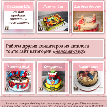
С куклами LOL
Лего ниндзя
Для двух девочек
Не для
продажи.
Принять и
посмотреть
Работы других кондитеров из каталога
торты.сайт категории «
Человек-паук
»
Человек-паук
Супергерои
Человек-паук
Не нашли товар подходящий по внешнему виду или форме? Марина может
сделать любой десерт из каталога
https://торты.сайт
. Звоните по т.
8(902)035-