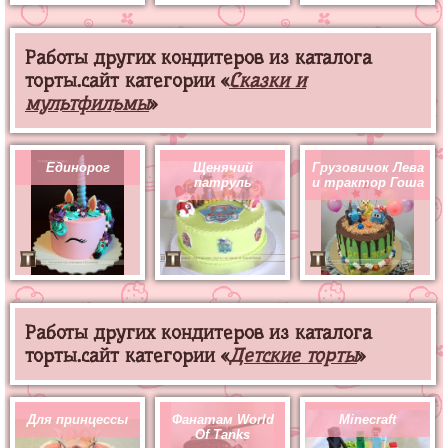
Работы других кондитеров из каталога
торты.сайт категории «
Сказки и
мультфильмы
»
Единорог
Щенячий
Грузовичок Лева
патруль
и трактор Гоша
Работы других кондитеров из каталога
торты.сайт категории «
Детские торты
»
Для принцессы
Фанатам World
Minecraft
Of Tanks