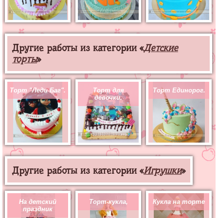
Другие работы из категории «
Детские
торты
»
Торт "Леди Баг".
Торт для
Торт Единорог.
девочки.
Другие работы из категории «
Игрушки
»
На детский
Торт-кукла,
Кукла на торте
праздник