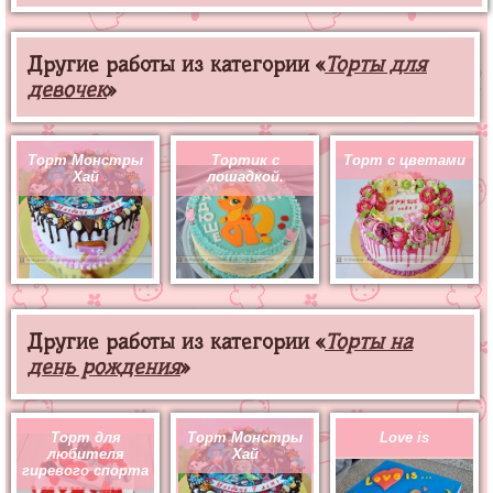
Другие работы из категории «
Торты для
девочек
»
Торт Монстры
Тортик с
Торт с цветами
Хай
лошадкой.
Другие работы из категории «
Торты на
день рождения
»
Торт для
Торт Монстры
Love is
любителя
Хай
гиревого спорта