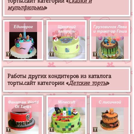
торты.сайт категории «
Сказки и
мультфильмы
»
Единорог
Щенячий
Грузовичок Лева
патруль
и трактор Гоша
Работы других кондитеров из каталога
торты.сайт категории «
Детские торты
»
Фанатам World
Minecraft
С лисичкой
Of Tanks