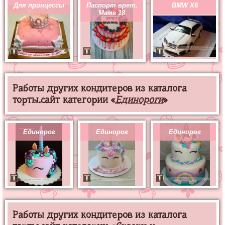
Для принцессы
Паспорт врет.
BMW X6
Маме 18
Работы других кондитеров из каталога
торты.сайт категории «
Единороги
»
Единорог
Единорог
Единорог
Работы других кондитеров из каталога