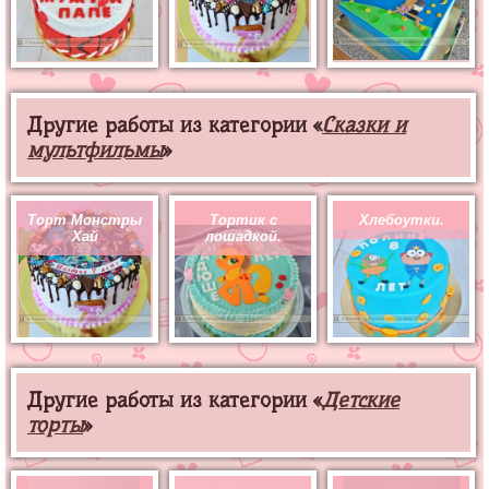
Другие работы из категории «
Сказки и
мультфильмы
»
Торт Монстры
Тортик с
Хлебоутки.
Хай
лошадкой.
Другие работы из категории «
Детские
торты
»