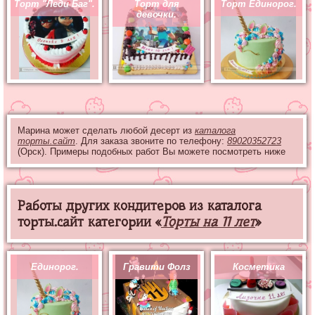
Торт "Леди Баг".
Торт для
Торт Единорог.
девочки.
Марина может сделать любой десерт из
каталога
торты.сайт
. Для заказа звоните по телефону:
89020352723
(Орск). Примеры подобных работ Вы можете посмотреть ниже
Работы других кондитеров из каталога
торты.сайт категории «
Торты на 11 лет
»
Единорог.
Гравити Фолз
Косметика