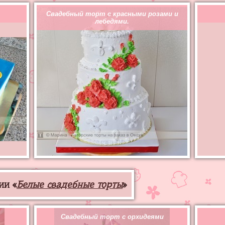
Свадебный торт с красными розами и
лебедями.
ии «
Белые свадебные торты
»
Свадебный торт с орхидеями