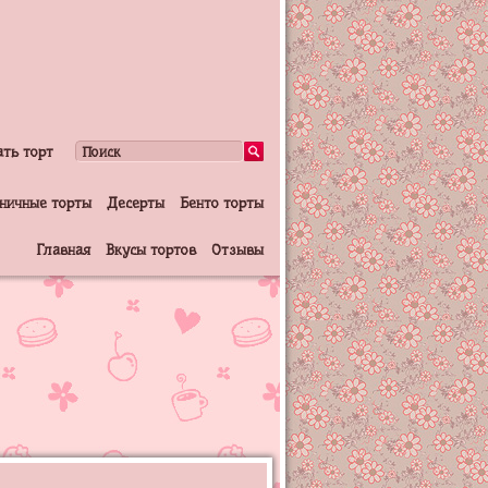
ать торт
ничные торты
Десерты
Бенто торты
Главная
Вкусы тортов
Отзывы