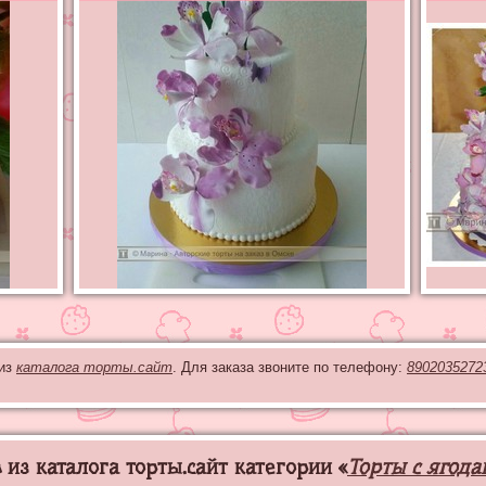
 из
каталога торты.сайт
. Для заказа звоните по телефону:
8902035272
из каталога торты.сайт категории «
Торты с ягод