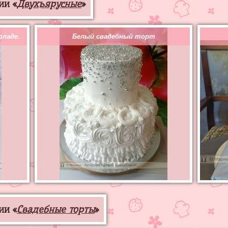
ии «
Двухъярусные
»
оладе.
Белый свадебный торт
ии «
Свадебные торты
»