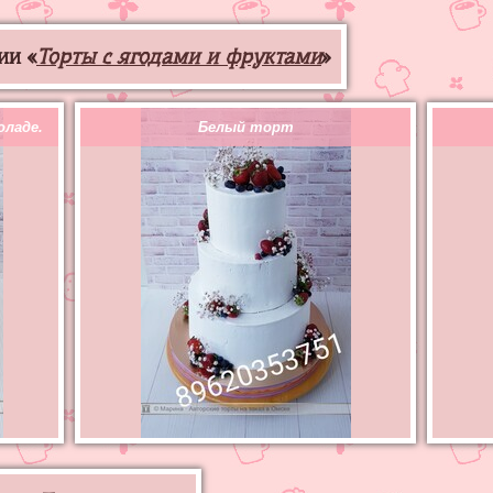
ии «
Торты с ягодами и фруктами
»
оладе.
Белый торт