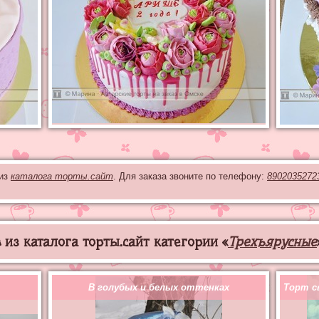
 из
каталога торты.сайт
. Для заказа звоните по телефону:
8902035272
из каталога торты.сайт категории «
Трехъярусные
В голубых и белых оттенках
Торт с