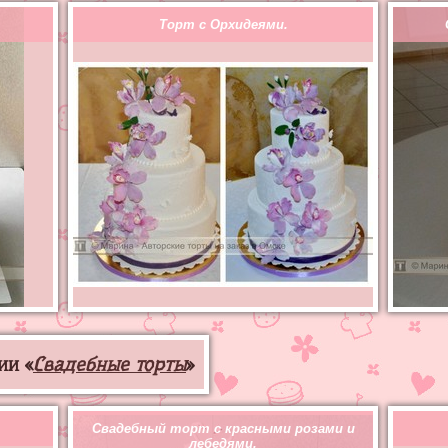
Торт с Орхидеями.
ии «
Свадебные торты
»
Свадебный торт с красными розами и
лебедями.