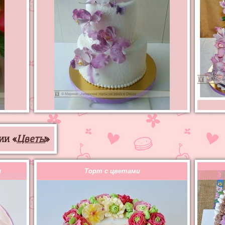
ии «
Цветы
»
ы
Торт с цветами