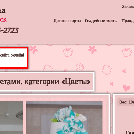
Заказ
на
ск
Детские торты
Свадебные торты
Празд
-2723
сайта онлайн!
ветами. категории «Цветы»
Вес: 10к
Сва