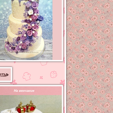
рты
»
На венчание