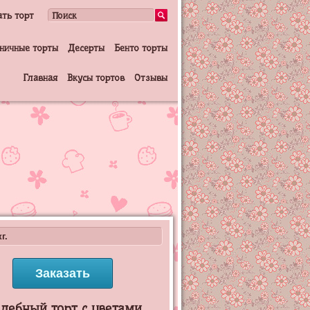
ать торт
ничные торты
Десерты
Бенто торты
Главная
Вкусы тортов
Отзывы
г.
Заказать
дебный торт с цветами.