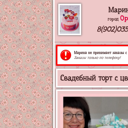
Мари
Ор
город
8(902)035
Марина не принимает заказы с 
Заказы только по телефону!
Свадебный торт с ц