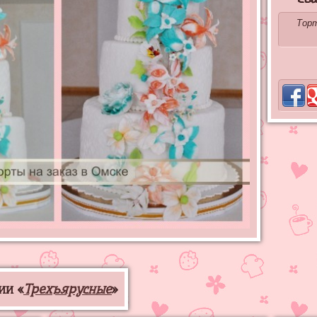
Торт
ии «
Трехъярусные
»