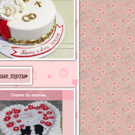
ные торты
»
Совет да любовь