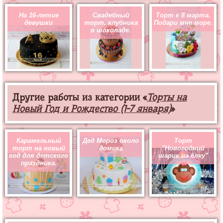
На 16-летие
Свадебный
Торт к 8 марта.
девушки
торт, клубника
Подари мне море.
в шоколаде.
Другие работы из категории «
Торты на
Новый Год и Рождество (1-7 января)
»
Карамельный
Дед Мороз около
Торт
торт на новый
домика
"Новогодний
год для детского
шарик на ёлку"
праздника.