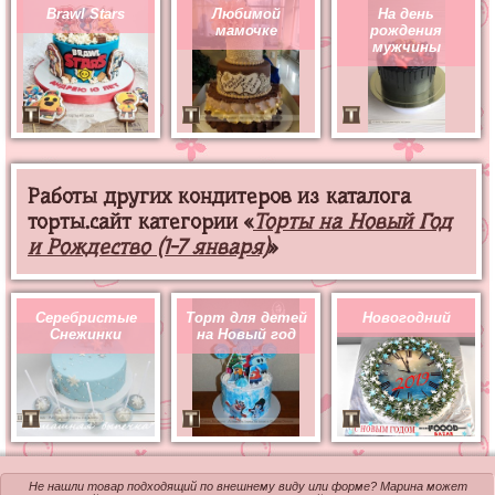
Brawl Stars
Любимой
На день
мамочке
рождения
мужчины
Работы других кондитеров из каталога
торты.сайт категории «
Торты на Новый Год
и Рождество (1-7 января)
»
Серебристые
Торт для детей
Новогодний
Снежинки
на Новый год
Не нашли товар подходящий по внешнему виду или форме? Марина может