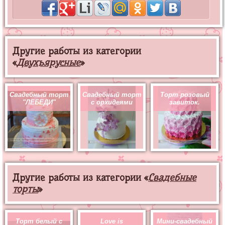
Другие работы из категории
«
Двухъярусные
»
Свадебный торт
Свадебный торт
Торт розовый
"ЛЕБЕДИ"
с орхидеями
завиток.
Другие работы из категории «
Свадебные
торты
»
Торт белый с
Love is
Мини-свадебный