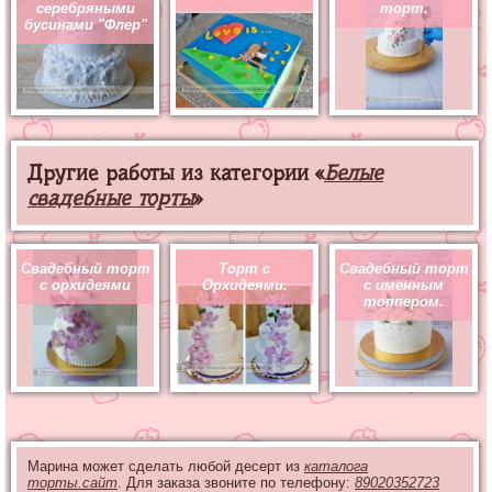
серебряными
торт.
бусинами "Флер"
Другие работы из категории «
Белые
свадебные торты
»
Свадебный торт
Торт с
Свадебный торт
с орхидеями
Орхидеями.
с именным
топпером.
Марина может сделать любой десерт из
каталога
торты.сайт
. Для заказа звоните по телефону:
89020352723