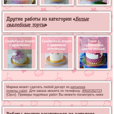
Другие работы из категории «
Белые
свадебные торты
»
Свадебный торт
Свадебный торт
Торт с
с орхидеями
с именным
сердечками
топпером.
цвета вишня.
Марина может сделать любой десерт из
каталога
торты.сайт
. Для заказа звоните по телефону:
89020352723
(Орск). Примеры подобных работ Вы можете посмотреть ниже