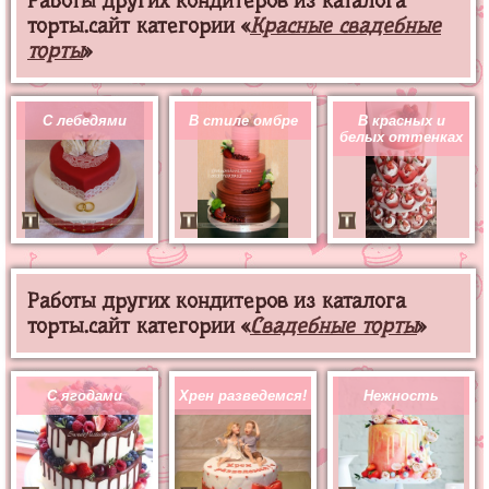
Работы других кондитеров из каталога
торты.сайт категории «
Красные свадебные
торты
»
С лебедями
В стиле омбре
В красных и
белых оттенках
Работы других кондитеров из каталога
торты.сайт категории «
Свадебные торты
»
С ягодами
Хрен разведемся!
Нежность