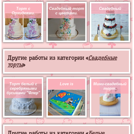
Торт с
Свадебный торт
Свадебный
Орхидеями.
с цветами.
Другие работы из категории «
Свадебные
торты
»
Торт белый с
Love is
Мини-свадебный
серебряными
торт.
бусинами "Флер"
Другие работы из категории «
Белые