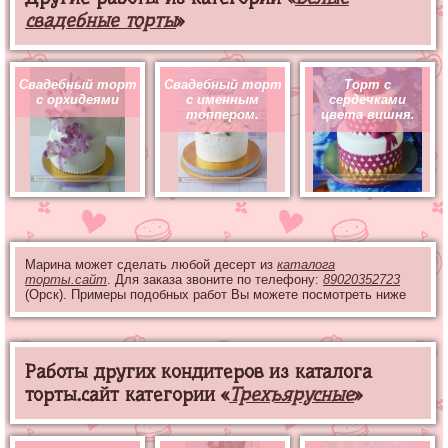
свадебные торты
»
Свадебный торт
Свадебный торт
Торт с
с орхидеями
с именным
сердечками
топпером.
цвета вишня.
Марина может сделать любой десерт из
каталога
торты.сайт
. Для заказа звоните по телефону:
89020352723
(Орск). Примеры подобных работ Вы можете посмотреть ниже
Работы других кондитеров из каталога
торты.сайт категории «
Трехъярусные
»