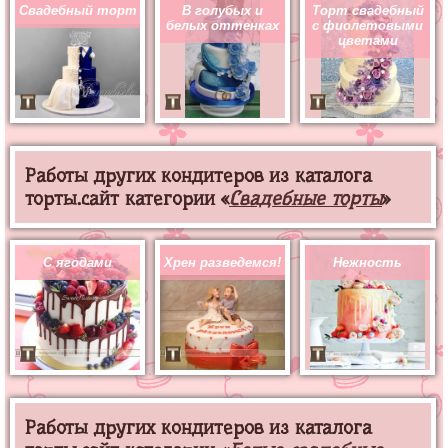
Свадебный торт
В голубых и
Торт свадебный
белых оттенках
с фиолетовыми
цветами
Работы других кондитеров из каталога
торты.сайт категории «
Свадебные торты
»
С ягодами
Хрен разведемся!
Нежность
Работы других кондитеров из каталога