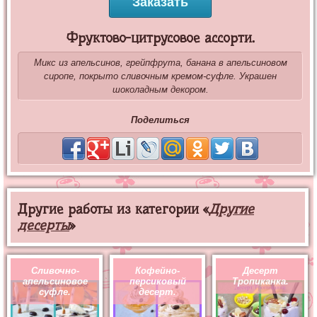
Заказать
Фруктово-цитрусовое ассорти.
Микс из апельсинов, грейпфрута, банана в апельсиновом
сиропе, покрыто сливочным кремом-суфле. Украшен
шоколадным декором.
Поделиться
Другие работы из категории «
Другие
десерты
»
Сливочно-
Кофейно-
Десерт
апельсиновое
персиковый
Тропиканка.
суфле.
десерт.