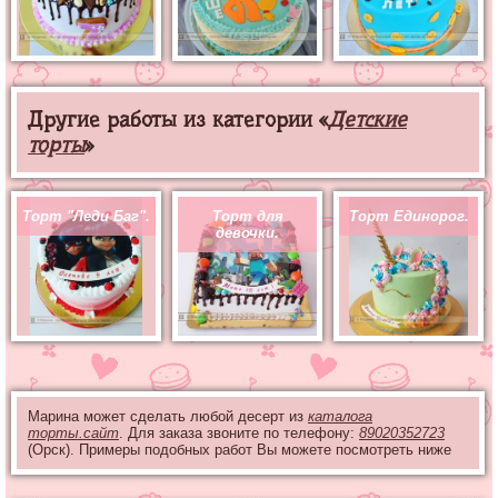
Другие работы из категории «
Детские
торты
»
Торт "Леди Баг".
Торт для
Торт Единорог.
девочки.
Марина может сделать любой десерт из
каталога
торты.сайт
. Для заказа звоните по телефону:
89020352723
(Орск). Примеры подобных работ Вы можете посмотреть ниже