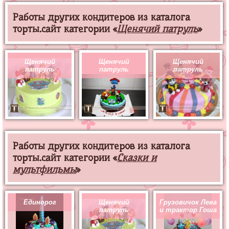
Работы других кондитеров из каталога
торты.сайт категории «
Щенячий патруль
»
Щенячий
Щенячий
Щенячий
патруль
патруль
патруль
Работы других кондитеров из каталога
торты.сайт категории «
Сказки и
мультфильмы
»
Единорог
Щенячий
Грузовичок Лева
патруль
и трактор Гоша