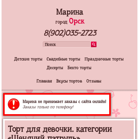
Марина
Орск
город
8(902)035-2723
Детские торты
Свадебные торты
Праздничные торты
Десерты
Бенто торты
Главная
Вкусы тортов
Отзывы
Марина не принимает заказы с сайта онлайн!
Заказы только по телефону!
Торт для девочки. категории
«Щенячий патруль»