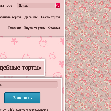
ать торт
ничные торты
Десерты
Бенто торты
Главная
Вкусы тортов
Отзывы
адебные торты»
кг.
Заказать
орт «Красная классика