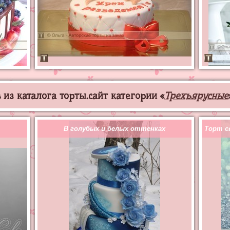
из каталога торты.сайт категории «
Трехъярусные
В голубых и белых оттенках
Торт с