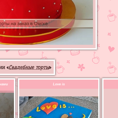
ии «
Свадебные торты
»
нами
Love is