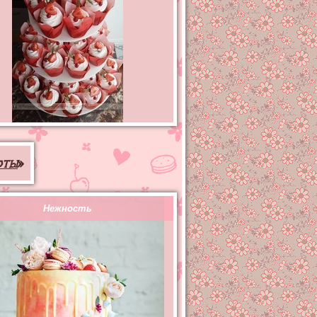
рты
»
Нежность