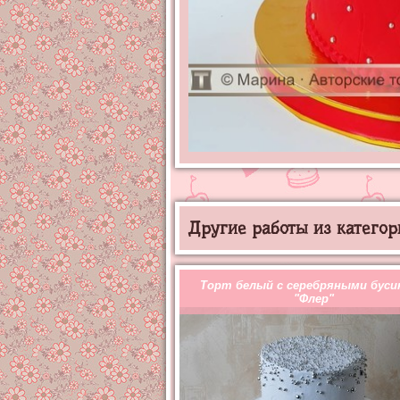
Другие работы из категор
Торт белый с серебряными буси
"Флер"