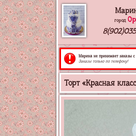
Мари
Ор
город
8(902)035
Марина не принимает заказы с 
Заказы только по телефону!
Торт «Красная клас