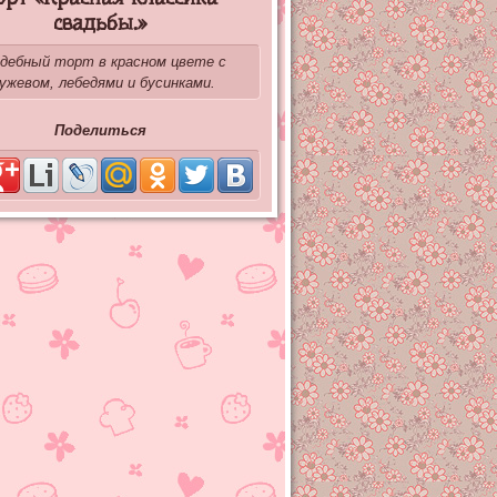
свадьбы.»
дебный торт в красном цвете с
ужевом, лебедями и бусинками.
Поделиться