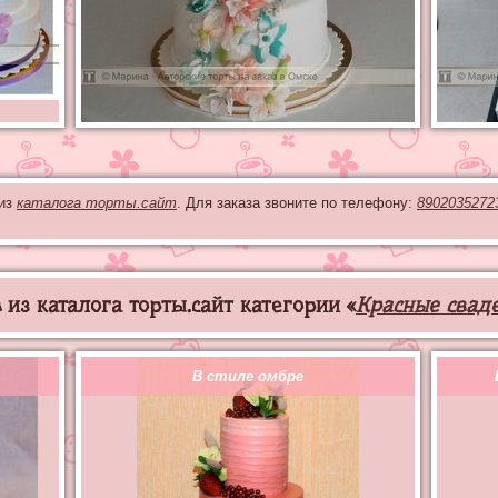
 из
каталога торты.сайт
. Для заказа звоните по телефону:
8902035272
из каталога торты.сайт категории «
Красные свад
В стиле омбре