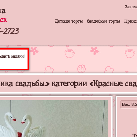
Заказ
на
ск
Детские торты
Свадебные торты
Празд
-2723
сайта онлайн!
сика свадьбы.» категории «Красные св
Вес: 8.5
Т