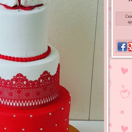
Сва
кр