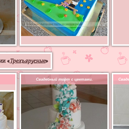
ии «
Трехъярусные
»
Свадебный торт с цветами.
Свад