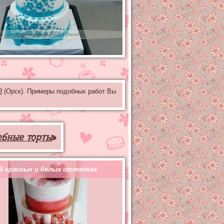
3
(Орск). Примеры подобных работ Вы
ебные торты
»
В красных и белых оттенках