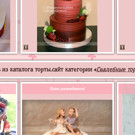
из каталога торты.сайт категории «
Свадебные то
Хрен разведемся!