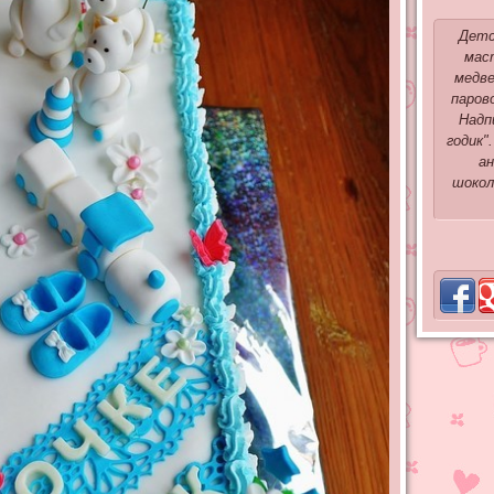
Детс
мас
медве
паров
Надп
годик"
ан
шокол