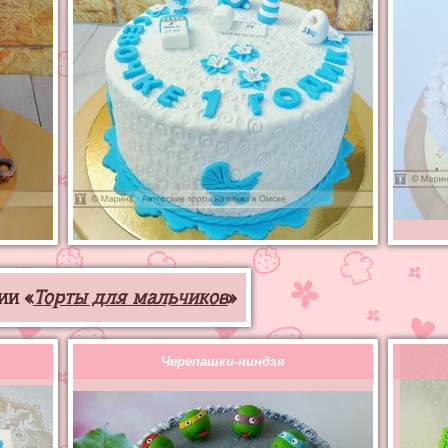
ии «
Торты для мальчиков
»
Черепашки-ниндзя