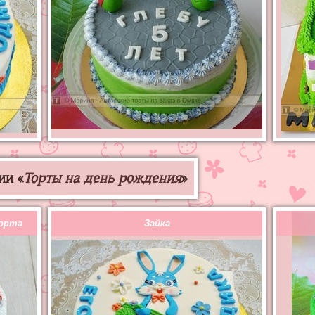
ии «
Торты на день рождения
»
порта
Зайка