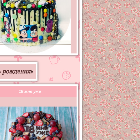
ь рождения
»
18 мне уже