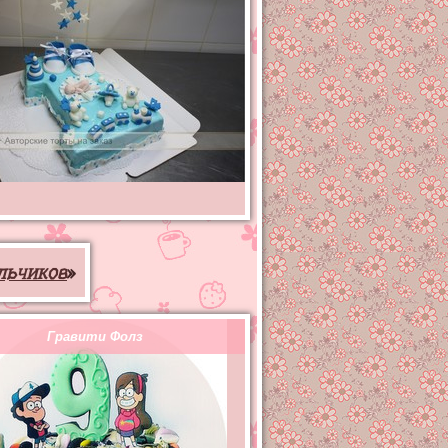
льчиков
»
Гравити Фолз