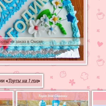
ии «
Торты на 1 год
»
Торт для Севочки