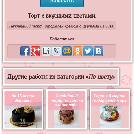
Заказать
Торт с вкусными цветами.
Нежнейший торт, оформлен кремом с цветами из чиза.
Поделиться
Другие работы из категории «
По цвету
»
На 16-летие
Свадебный
Торт к 8 марта.
девушки
торт, клубника
Подари мне море.
в шоколаде.