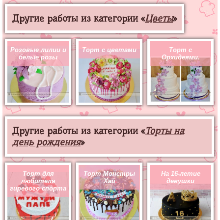
Другие работы из категории «
Цветы
»
Розовые лилии и
Торт с цветами
Торт с
белые розы
Орхидеями.
Другие работы из категории «
Торты на
день рождения
»
Торт для
Торт Монстры
На 16-летие
любителя
Хай
девушки
гиревого спорта