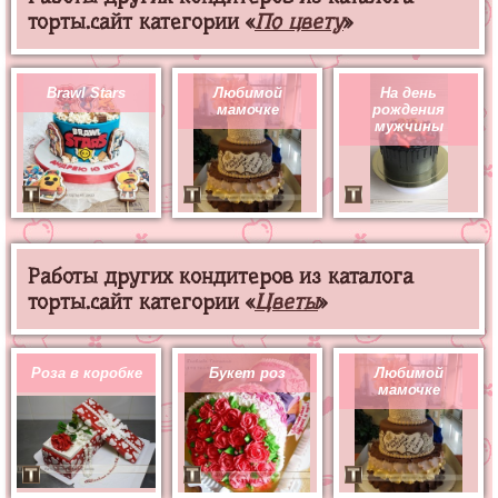
торты.сайт категории «
По цвету
»
Brawl Stars
Любимой
На день
мамочке
рождения
мужчины
Работы других кондитеров из каталога
торты.сайт категории «
Цветы
»
Роза в коробке
Букет роз
Любимой
мамочке