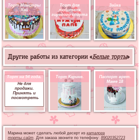
Торт Монстры
Торт для
Зайка
Хай
любителя
гиревого спорта
Другие работы из категории «
Белые торты
»
Торт на 54 года.
Торт Карине.
Паспорт врет.
Маме 18
Не для
продажи.
Принять и
посмотреть
Марина может сделать любой десерт из
каталога
торты.сайт
. Для заказа звоните по телефону:
89020352723