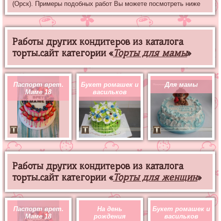
(Орск). Примеры подобных работ Вы можете посмотреть ниже
Работы других кондитеров из каталога
торты.сайт категории «
Торты для мамы
»
Паспорт врет.
Букет ромашек и
Для мамы
Маме 18
васильков
Работы других кондитеров из каталога
торты.сайт категории «
Торты для женщин
»
Паспорт врет.
На день
Букет ромашек и
Маме 18
рождения
васильков