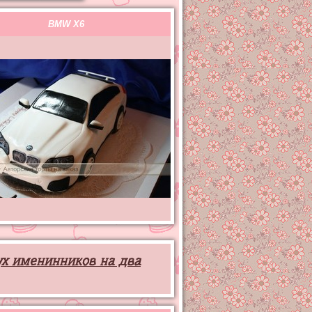
BMW X6
ух именинников на два