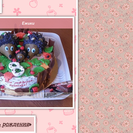
Ежики
ь рождения
»