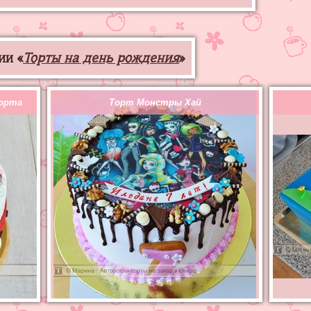
ии «
Торты на день рождения
»
порта
Торт Монстры Хай