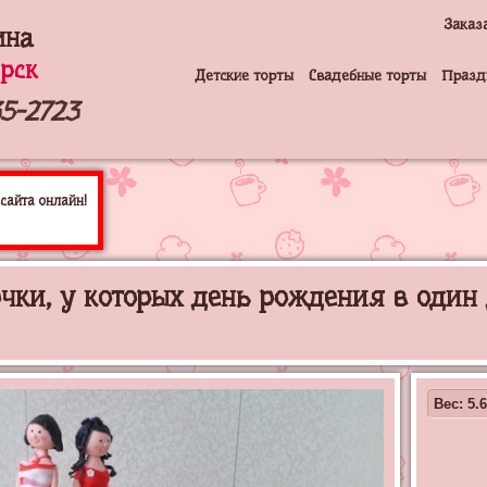
Заказ
ина
рск
Детские торты
Свадебные торты
Празд
5-2723
сайта онлайн!
чки, у которых день рождения в один 
Вес: 5.6