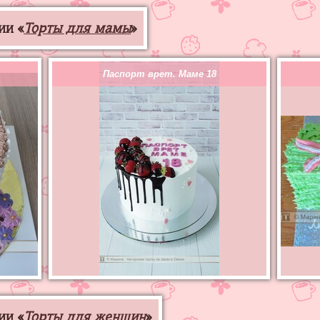
ии «
Торты для мамы
»
Паспорт врет. Маме 18
ии «
Торты для женщин
»