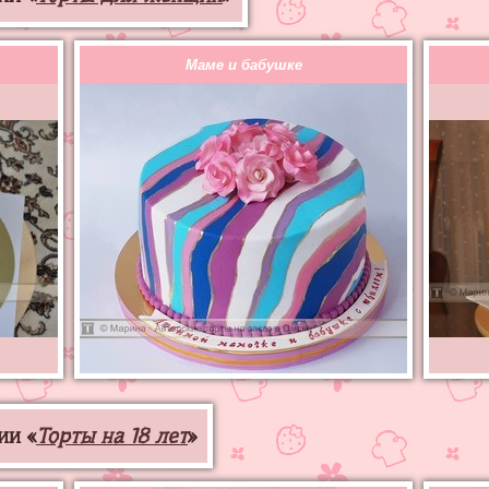
Маме и бабушке
ии «
Торты на 18 лет
»