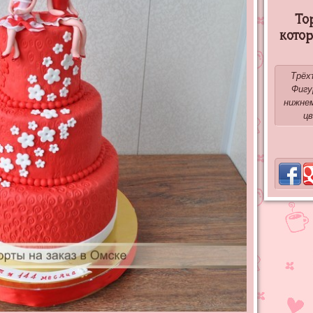
То
кото
Трёх
Фигу
нижнем
цв