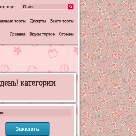
ать торт
ничные торты
Десерты
Бенто торты
Главная
Вкусы тортов
Отзывы
день! категории
кг.
Заказать