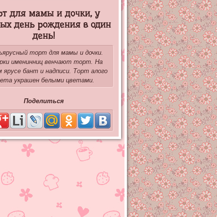
рт для мамы и дочки, у
рых день рождения в один
день!
ъярусный торт для мамы и дочки.
рки именинниц венчают торт. На
 ярусе бант и надписи. Торт алого
ета украшен белыми цветами.
Поделиться