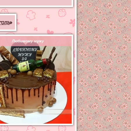
голь
»
Любимому мужу