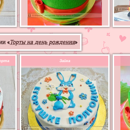
ии «
Торты на день рождения
»
порта
Зайка