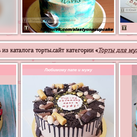
из каталога торты.сайт категории «
Торты для му
Любимому папе и мужу