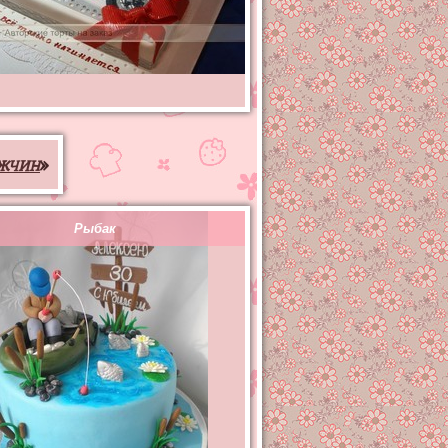
жчин
»
Рыбак