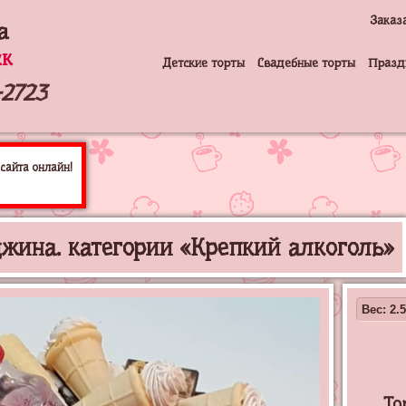
Заказ
а
ск
Детские торты
Свадебные торты
Празд
-2723
сайта онлайн!
джина. категории «Крепкий алкоголь»
Вес: 2.5
То