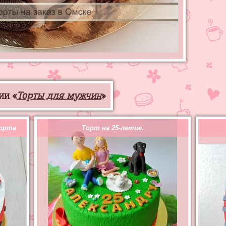
ии «
Торты для мужчин
»
порта
Торт на 25-летие.