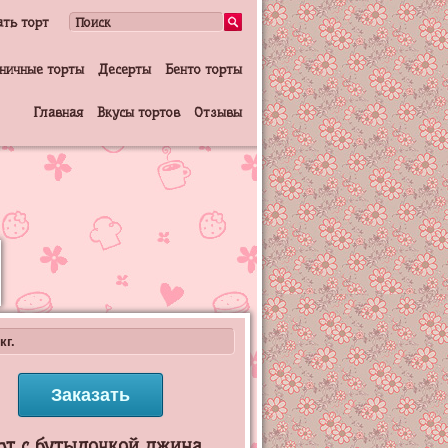
ать торт
ничные торты
Десерты
Бенто торты
Главная
Вкусы тортов
Отзывы
кг.
Заказать
рт с бутылочкой джина.