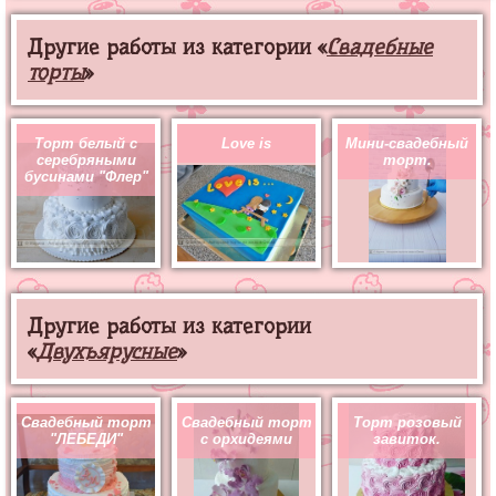
Другие работы из категории «
Свадебные
торты
»
Торт белый с
Love is
Мини-свадебный
серебряными
торт.
бусинами "Флер"
Другие работы из категории
«
Двухъярусные
»
Свадебный торт
Свадебный торт
Торт розовый
"ЛЕБЕДИ"
с орхидеями
завиток.