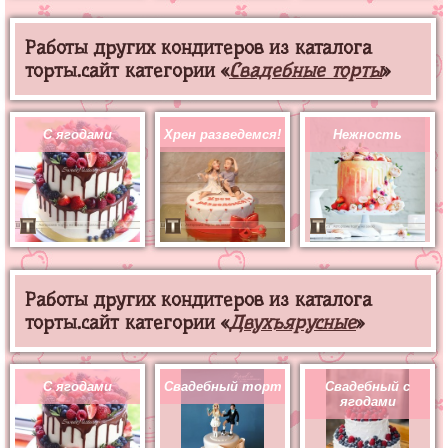
Работы других кондитеров из каталога
торты.сайт категории «
Свадебные торты
»
С ягодами
Хрен разведемся!
Нежность
Работы других кондитеров из каталога
торты.сайт категории «
Двухъярусные
»
С ягодами
Свадебный торт
Свадебный с
ягодами