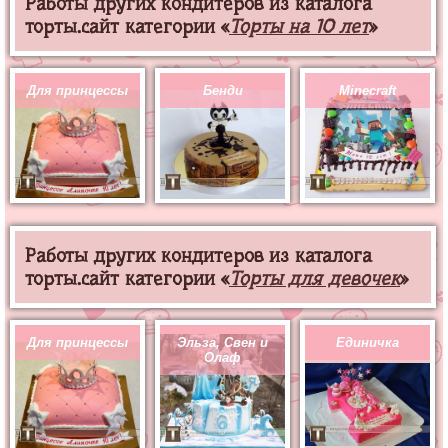
Работы других кондитеров из каталога
торты.сайт категории «
Торты на 10 лет
»
Для принцессы
Бенди
Minecraft
Работы других кондитеров из каталога
торты.сайт категории «
Торты для девочек
»
Для принцессы
Эльза, Свен и
Единичка
Олаф