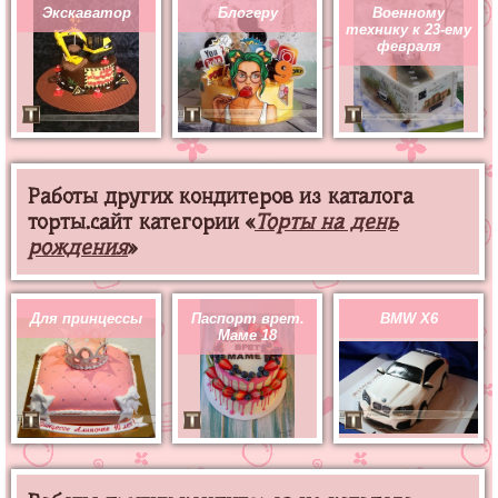
Экскаватор
Блогеру
Военному
технику к 23-ему
февраля
Работы других кондитеров из каталога
торты.сайт категории «
Торты на день
рождения
»
Для принцессы
Паспорт врет.
BMW X6
Маме 18