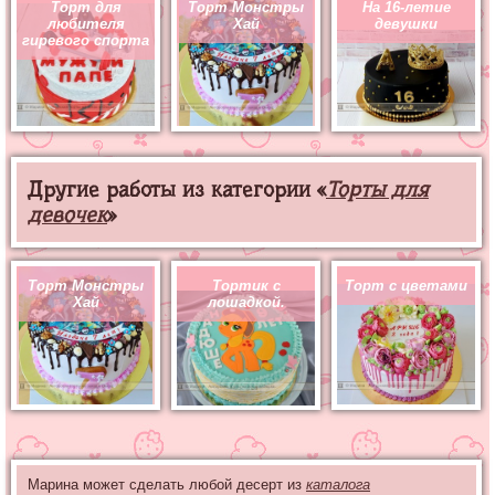
Торт для
Торт Монстры
На 16-летие
любителя
Хай
девушки
гиревого спорта
Другие работы из категории «
Торты для
девочек
»
Торт Монстры
Тортик с
Торт с цветами
Хай
лошадкой.
Марина может сделать любой десерт из
каталога