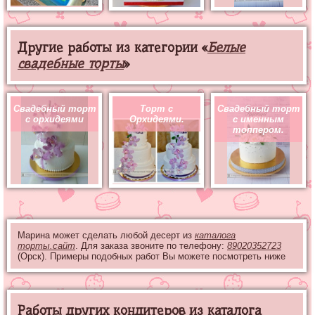
Другие работы из категории «
Белые
свадебные торты
»
Свадебный торт
Торт с
Свадебный торт
с орхидеями
Орхидеями.
с именным
топпером.
Марина может сделать любой десерт из
каталога
торты.сайт
. Для заказа звоните по телефону:
89020352723
(Орск). Примеры подобных работ Вы можете посмотреть ниже
Работы других кондитеров из каталога