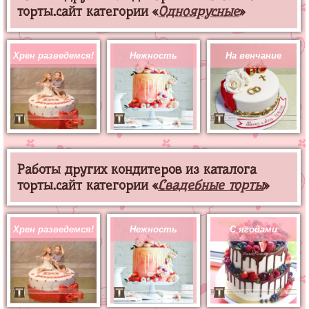
торты.сайт категории «
Одноярусные
»
Хрен разведемся!
Нежность
На венчание
Работы других кондитеров из каталога
торты.сайт категории «
Свадебные торты
»
Хрен разведемся!
Нежность
С ягодами