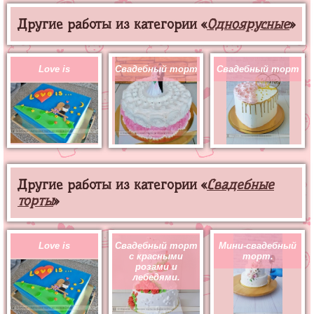
Другие работы из категории «
Одноярусные
»
Love is
Свадебный торт
Свадебный торт
Другие работы из категории «
Свадебные
торты
»
Love is
Свадебный торт
Мини-свадебный
с красными
торт.
розами и
лебедями.