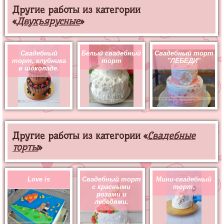
Другие работы из категории
«
Двухъярусные
»
Свадебный
Белый свадебный
Свадебный торт
торт, клубника
торт
"ЛЕБЕДИ"
в шоколаде.
Другие работы из категории «
Свадебные
торты
»
Love is
Свадебный торт
Мини-свадебный
с красными
торт.
розами и
лебедями.