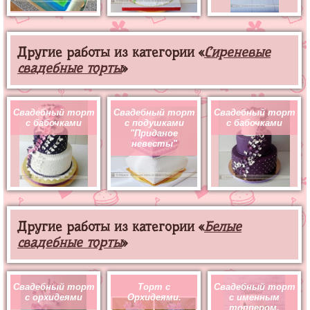
Другие работы из категории «
Сиреневые
свадебные торты
»
Свадебный торт
Свадебный торт
Свадебный торт
с бабочками
с подушками
с бабочками
"Приданое
невесты"
Другие работы из категории «
Белые
свадебные торты
»
Свадебный торт
Торт с
Свадебный торт
с орхидеями
Орхидеями.
с именным
топпером.