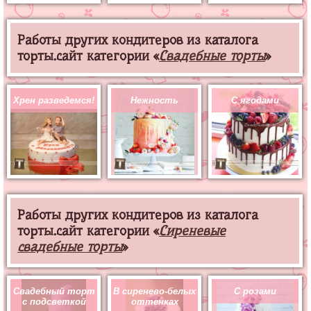
Работы других кондитеров из каталога
торты.сайт категории «
Свадебные торты
»
Хрен разведемся!
Нежность
С ягодами
Работы других кондитеров из каталога
торты.сайт категории «
Сиреневые
свадебные торты
»
Свадебный торт
В сиренево-белых
С розами
с подсветкой
оттенках