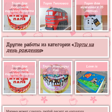
Торт для
Торт Тепловоз
Торт для
любителя
мужчины к 35
гиревого спорта
летию.
Другие работы из категории «
Торты на
день рождения
»
Торт для
Торт Монстры
Love is
любителя
Хай
гиревого спорта
Марина может сделать любой десерт из
каталога