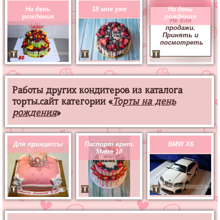
На день
18 мне уже
На день
рождения
рождения
Не для
продажи.
Принять и
посмотреть
Работы других кондитеров из каталога
торты.сайт категории «
Торты на день
рождения
»
Для принцессы
Паспорт врет.
BMW X6
Маме 18