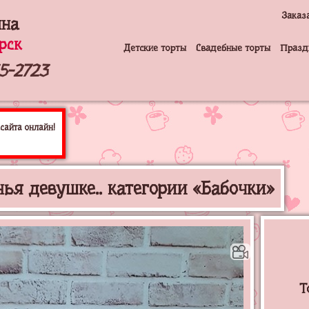
Заказ
на
рск
Детские торты
Свадебные торты
Празд
5-2723
сайта онлайн!
ья девушке.. категории «Бабочки»
Т