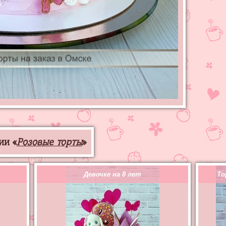
ии «
Розовые торты
»
Девочке на 8 лет
То