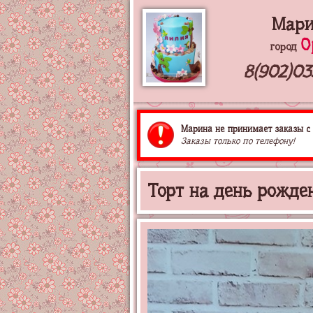
Мари
О
город
8(902)03
Марина не принимает заказы с 
Заказы только по телефону!
Торт на день рожден