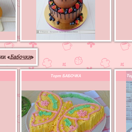
ии «
Бабочки
»
Торт БАБОЧКА
То