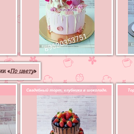
ии «
По цвету
»
Свадебный торт, клубника в шоколаде.
То