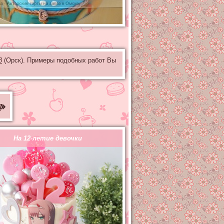
3
(Орск). Примеры подобных работ Вы
ы
»
На 12-летие девочки