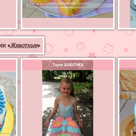
ии «
Животные
»
Торт БАБОЧКА