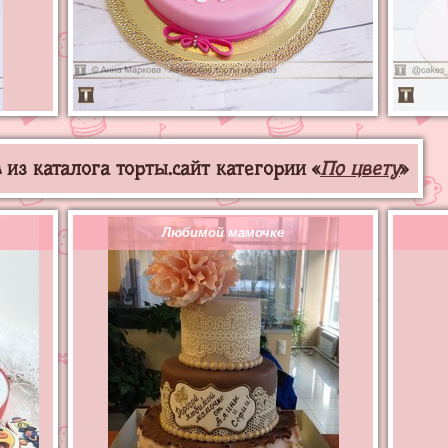
из каталога торты.сайт категории «
По цвету
»
Любимой мамочке