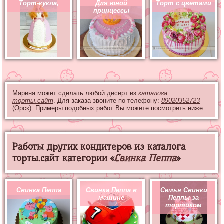
Торт-кукла,
Для юной
Торт с цветами
принцессы
Марина может сделать любой десерт из
каталога
торты.сайт
. Для заказа звоните по телефону:
89020352723
(Орск). Примеры подобных работ Вы можете посмотреть ниже
Работы других кондитеров из каталога
торты.сайт категории «
Свинка Пеппа
»
Свинка Пеппа
Свинка Пеппа в
Семья Свинки
машине
Пеппы за
тортиком