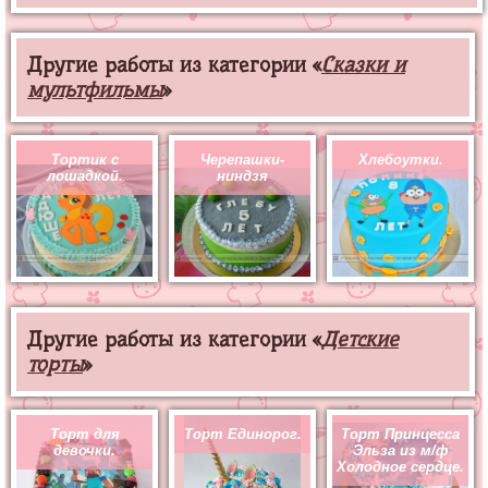
Другие работы из категории «
Сказки и
мультфильмы
»
Тортик с
Черепашки-
Хлебоутки.
лошадкой.
ниндзя
Другие работы из категории «
Детские
торты
»
Торт для
Торт Единорог.
Торт Принцесса
девочки.
Эльза из м/ф
Холодное сердце.