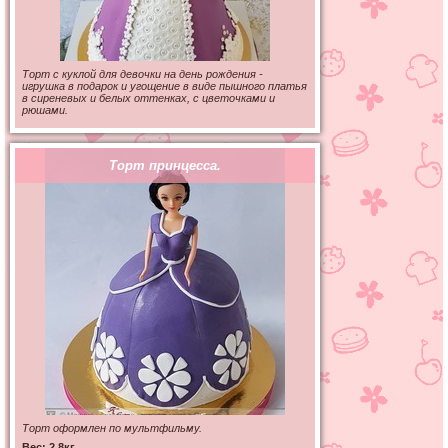
Торт с куклой для девочки на день рождения -
игрушка в подарок и угощение в виде пышного платья
в сиреневых и белых оттенках, с цветочками и
рюшами.
Торт принцесса.
Торт оформлен по мультфильму.
Вес: 2.8кг.