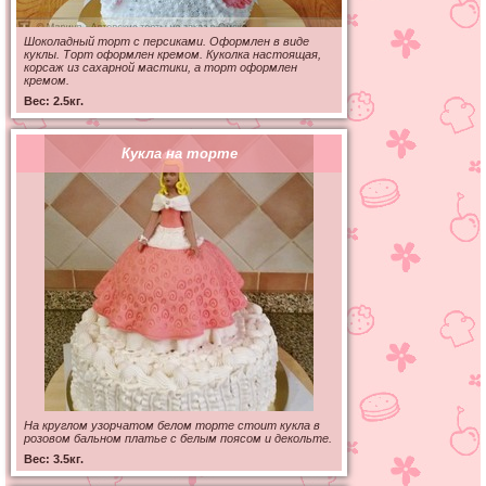
Шоколадный торт с персиками. Оформлен в виде
куклы. Торт оформлен кремом. Куколка настоящая,
корсаж из сахарной мастики, а торт оформлен
кремом.
Вес: 2.5кг.
Кукла на торте
На круглом узорчатом белом торте стоит кукла в
розовом бальном платье с белым поясом и декольте.
Вес: 3.5кг.